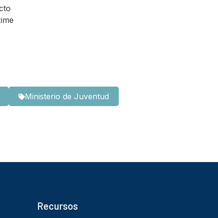
cto
xime
Ministerio de Juventud
Recursos