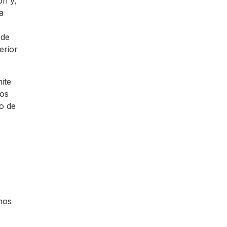
ón y,
a
 de
erior
ite
vos
o de
hos