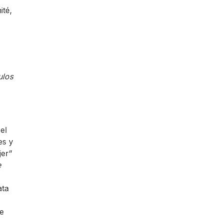
ité,
ulos
el
es y
jer”
e
ata
ue