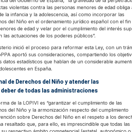
ncia del Gobierno de España, “la gravedad de la perpetraci
tas violentas contra las personas menores de edad obliga 
e la infancia y la adolescencia, así como incorporar las
s del Niño en el ordenamiento jurídico español con el fin
enores de edad y velar por el cumplimiento del interés sup
 las actuaciones de los poderes públicos”.
sterio inició el proceso para reformar esta Ley, con un trám
CoPPA aportó sus consideraciones, compartiendo los objeti
os datos estadísticos que hablan de un considerable aument
 adolescentes en España.
nal de Derechos del Niño y atender las
deber de todas las administraciones
orma de la LOPIVI es “garantizar el cumplimiento de las
os del Niño y la armonización respecto del cumplimiento
nvención sobre Derechos del Niño en el respeto a los derec
a resaltado que, para ello, es imprescindible que todas las
 su respectivo ámbito competencial (estatal, autonómico o