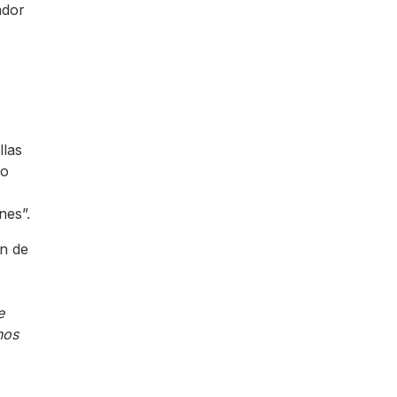
ador
llas
so
nes”.
ón de
e
hos