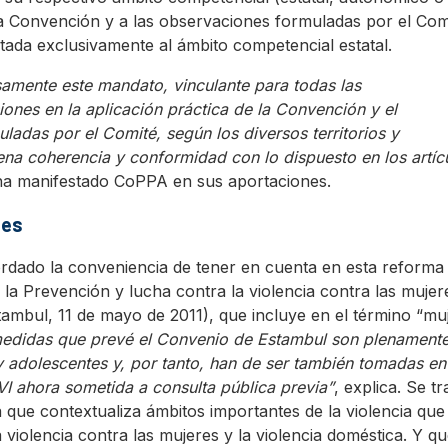
 la Convención y a las observaciones formuladas por el Com
itada exclusivamente al ámbito competencial estatal.
samente este mandato, vinculante para todas las
siones en la aplicación práctica de la Convención y el
ladas por el Comité, según los diversos territorios y
lena coherencia y conformidad con lo dispuesto en los artíc
ha manifestado CoPPA en sus aportaciones.
tes
rdado la conveniencia de tener en cuenta en esta reforma 
a Prevención y lucha contra la violencia contra las mujer
tambul, 11 de mayo de 2011), que incluye en el término “mu
edidas que prevé el Convenio de Estambul son plenament
 y adolescentes y, por tanto, han de ser también tomadas en
VI ahora sometida a consulta pública previa”
, explica. Se tr
 que contextualiza ámbitos importantes de la violencia que
la violencia contra las mujeres y la violencia doméstica. Y q