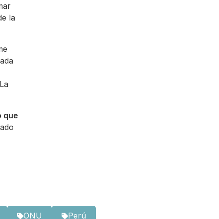
mar
e la
me
cada
 La
o que
tado
ONU
Perú