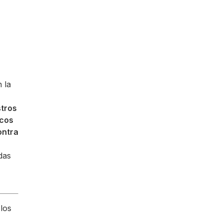
 la
stros
icos
ontra
das
los