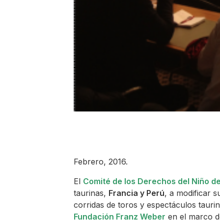
Febrero, 2016.
El
Comité de los Derechos del Niño d
taurinas,
Francia y Perú
, a modificar s
corridas de toros y espectáculos tauri
Fundación Franz Weber
en el marco 