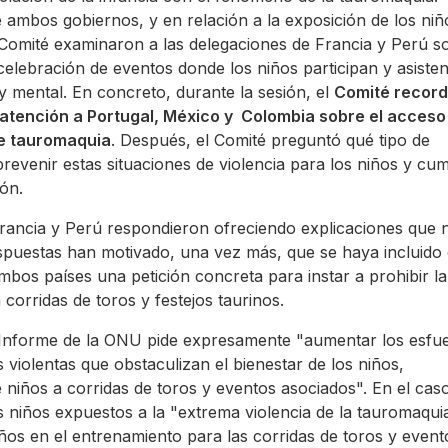
e ambos gobiernos, y en relación a la exposición de los niñ
 Comité examinaron a las delegaciones de Francia y Perú s
 celebración de eventos donde los niños participan y asiste
 y mental. En concreto, durante la sesión, el
Comité recor
 atención a Portugal, México y Colombia sobre el acceso
de tauromaquia
. Después, el Comité preguntó qué tipo de
prevenir estas situaciones de violencia para los niños y cum
ión.
rancia y Perú respondieron ofreciendo explicaciones que 
spuestas han motivado, una vez más, que se haya incluido
mbos países una petición concreta para instar a prohibir la
a corridas de toros y festejos taurinos.
l Informe de la ONU pide expresamente "aumentar los esfu
s violentas que obstaculizan el bienestar de los niños,
e niños a corridas de toros y eventos asociados". En el cas
 niños expuestos a la "extrema violencia de la tauromaqui
iños en el entrenamiento para las corridas de toros y event