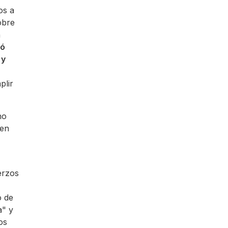
os a
obre
n
dó
 y
plir
no
 en
erzos
o de
a" y
os