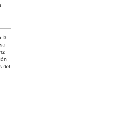
a
 la
aso
anz
ión
s del