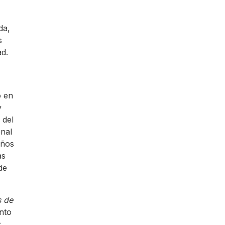
da,
s
ad.
o en
y
 del
onal
iños
as
de
s de
nto