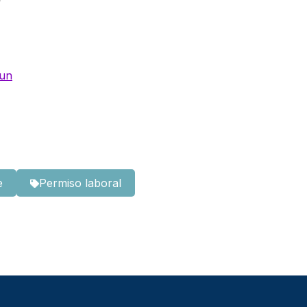
 un
e
Permiso laboral