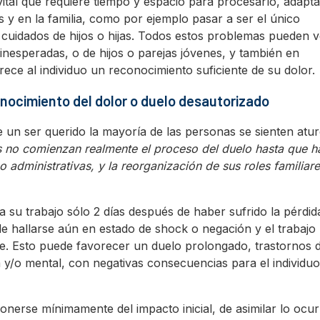
ital que requiere tiempo y espacio para procesarlo, adapt
es y en la familia, como por ejemplo pasar a ser el único
 cuidados de hijos o hijas. Todos estos problemas pueden 
nesperadas, o de hijos o parejas jóvenes, y también en
rece al individuo un reconocimiento suficiente de su dolor.
nocimiento del dolor o duelo desautorizado
 de un ser querido la mayoría de las personas se sienten atur
 no comienzan realmente el proceso del duelo hasta que h
 administrativas, y la reorganización de sus roles familiar
 su trabajo sólo 2 días después de haber sufrido la pérdida
ede hallarse aún en estado de shock o negación y el trabajo
. Esto puede favorecer un duelo prolongado, trastornos d
a y/o mental, con negativas consecuencias para el individuo
onerse mínimamente del impacto inicial, de asimilar lo ocur