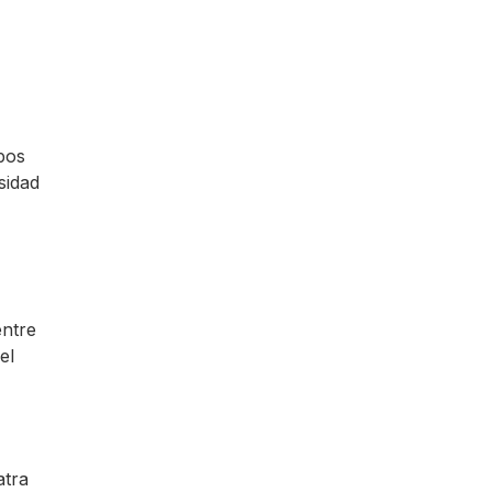
pos
sidad
entre
el
atra