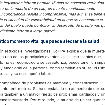
la legislación laboral permite 15 días de ausencia retribuida
aso de la muerte de un hijo, un evento manifiestamente
 incongruencia resulta incomprensible, más aún si se tiene 
e la situación de vulnerabilidad en la que se encuentran el
cial del duelo puede contribuir al desarrollo de problemas q
dimiento laboral a largo plazo
”.
ático momento vital que puede afectar a la salud
ún estudios e investigaciones, CoPPA explica que la muerte
 uno de los principales eventos vitales estresantes que,
elo no es reconocido o se desautoriza, puede tener un imp
o y emocional de la persona, como también en su salud físic
social y su desempeño laboral.
 acompañado de problemas de memoria y concentración,
iento, entre otros. Se ha constatado un aumento de cortiso
cia también a un mayor riesgo de problemas cardíacos y u
tema inmunitario. Por otro lado, la muerte de un ser querid