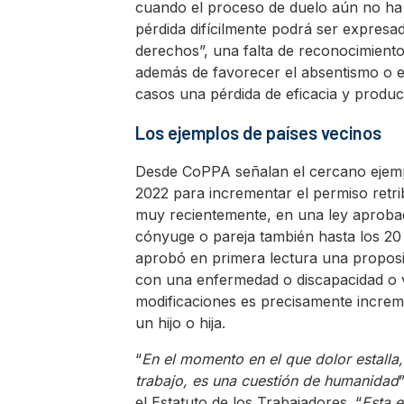
cuando el proceso de duelo aún no ha
pérdida difícilmente podrá ser expresa
derechos”, una falta de reconocimiento
además de favorecer el absentismo o e
casos una pérdida de eficacia y produ
Los ejemplos de países vecinos
Desde CoPPA señalan el cercano ejempl
2022 para incrementar el permiso retri
muy recientemente, en una ley aprobada
cónyuge o pareja también hasta los 20
aprobó en primera lectura una proposic
con una enfermedad o discapacidad o v
modificaciones es precisamente incremen
un hijo o hija.
“
En el momento en el que dolor estalla,
trabajo, es una cuestión de humanidad
el Estatuto de los Trabajadores. “
Esta e