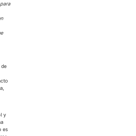
 para
en
ue
 de
acto
a,
l y
na
o es