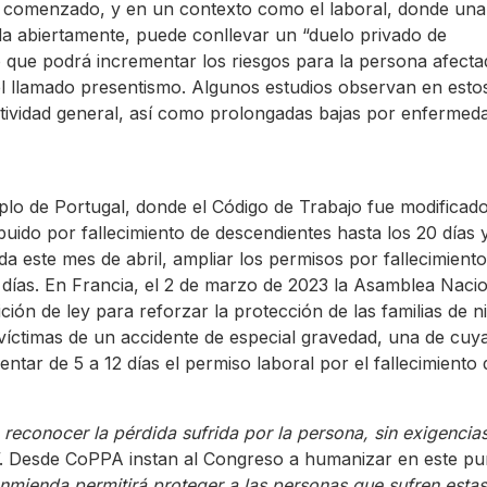
 comenzado, y en un contexto como el laboral, donde una
da abiertamente, puede conllevar un “duelo privado de
 que podrá incrementar los riesgos para la persona afecta
l llamado presentismo. Algunos estudios observan en esto
ctividad general, así como prolongadas bajas por enfermed
o de Portugal, donde el Código de Trabajo fue modificad
buido por fallecimiento de descendientes hasta los 20 días 
 este mes de abril, ampliar los permisos por fallecimiento
 días. En Francia, el 2 de marzo de 2023 la Asamblea Naci
ión de ley para reforzar la protección de las familias de n
íctimas de un accidente de especial gravedad, una de cuy
tar de 5 a 12 días el permiso laboral por el fallecimiento 
 reconocer la pérdida sufrida por la persona, sin exigencia
”. Desde CoPPA instan al Congreso a humanizar en este pu
nmienda permitirá proteger a las personas que sufren estas