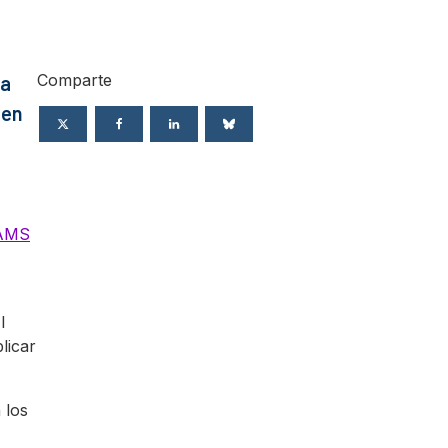
Comparte
la
 en
 AMS
l
licar
 los