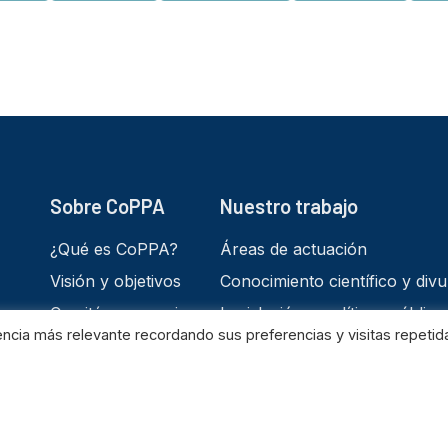
Sobre CoPPA
Nuestro trabajo
¿Qué es CoPPA?
Áreas de actuación
Visión y objetivos
Conocimiento científico y divu
Comités y consejos
Legislación y políticas pública
ncia más relevante recordando sus preferencias y visitas repetida
Dónde trabajamos
Asesoramiento y formación
Colaboramos con
Contacto