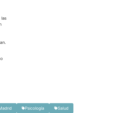
 las
n
an.
co
Madrid
Psicología
Salud