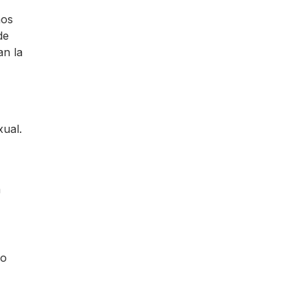
hos
de
an la
xual.
a
mo