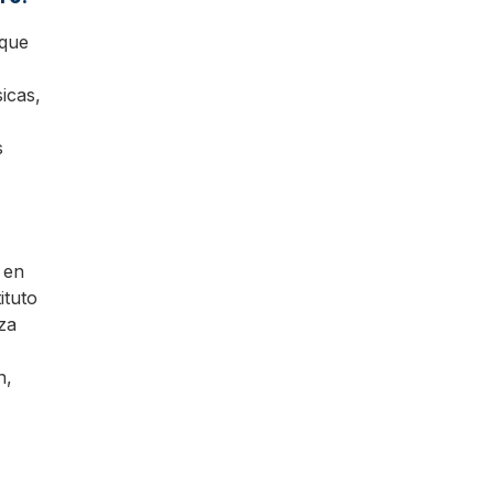
 que
icas,
s
 en
ituto
za
n,