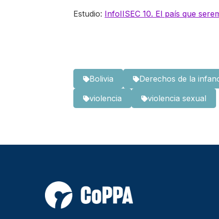
Estudio:
InfoIISEC 10. El país que sere
Bolivia
Derechos de la infan
violencia
violencia sexual