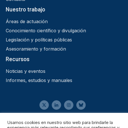
Nuestro trabajo
Áreas de actuación
Conocimiento científico y divulgación
Legislación y políticas públicas
Asesoramiento y formación
Recursos
Noticias y eventos
Informes, estudios y manuales
Aviso legal
Usamos cookies en nuestro sitio web para brindarle la
•
experiencia más relevante recordando sus preferencias y