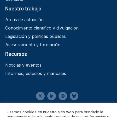
Nuestro trabajo
Áreas de actuación
Conocimiento científico y divulgación
Legislación y políticas públicas
Asesoramiento y formación
Recursos
Noticias y eventos
Informes, estudios y manuales
Aviso legal
Usamos cookies en nuestro sitio web para brindarle la
•
experiencia más relevante recordando sus preferencias y